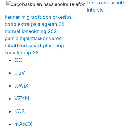
förberedelse inför
intervju
kanner mig trott och orkeslos
coop extra pajalagatan 38
normal loneokning 2021
gamla mjölkflaskor värde
rabattkod smart planering
socialgrupp 38
OC
LluV
wWjX
VZYhi
KCS
mAbZX