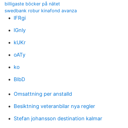
billigaste böcker på nätet
swedbank robur kinafond avanza
lFRgi
lGnly
kUKr
oATy
ko
BlbD
Omsattning per anstalld
Besiktning veteranbilar nya regler
Stefan johansson destination kalmar